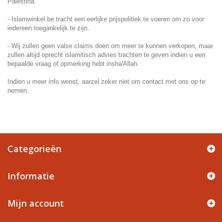
Palestina.
- Islamwinkel.be tracht een eerlijke prijspolitiek te voeren om zo voor
iedereen toegankelijk te zijn.
- Wij zullen geen valse claims doen om meer te kunnen verkopen, maar
zullen altijd oprecht islamitisch advies trachten te geven indien u een
bepaalde vraag of opmerking hebt insha'Allah.
Indien u meer info wenst, aarzel zeker niet om
contact
met ons op te
nemen.
Categorieën
Informatie
Mijn account