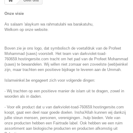
Over ons
Onze visie
As salaam 'alaykum wa rahmatulahi wa barakatuhu,
Welkom op onze website.
Boven zie je ons logo, dat symbolisch de voetafdruk van de Profeet
Mohammad (saws) voorstelt. Het team van darkviolet-toad-
760659.hostingersite.com tracht om het pad van de Profeet Mohammad
(saws) te bewandelen. Wij willen niet zomaar een zoveelste (web)winkel
zijn, maar trachten een positieve bijdrage te leveren aan de Ummah.
Islamwinkel.be engageert zich voor volgende dingen:
- Wij trachten op een positieve manier de islam uit te dragen, zowel in
woorden als in daden.
- Voor elk product dat u van darkviolet-toad-760659.hostingersite.com
koopt, gaat een deel naar goede doelen. Insha'Allah kunnen wij dankzij
jullie steun mensen, personen, verenigingen...hulp bieden. Vele van
onze producten hebben een Fairtrade label. Ook hebben we een ruim
assortiment aan biologische producten en producten afkomstig uit