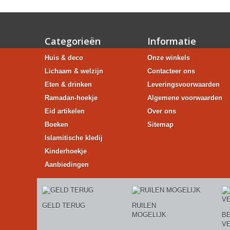
Categorieën
Informatie
Huis & deco
Onze winkels
Lichaam & welzijn
Contacteer ons
Eten & drinken
Leveringsvoorwaarden
Ramadan-hoekje
Algemene voorwaarden
Eid artikelen
Over ons
Boeken
Sitemap
Islamitische kledij
Kinderhoekje
Aanbiedingen
GELD TERUG
RUILEN
MOGELIJK
BE
V