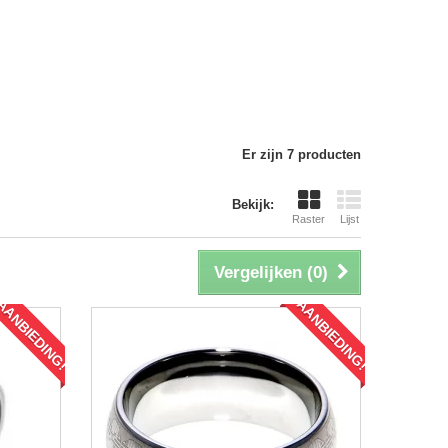
Er zijn 7 producten
Bekijk:
Raster
Lijst
Vergelijken (
0
)
AANBIEDING!
AANBIEDING!