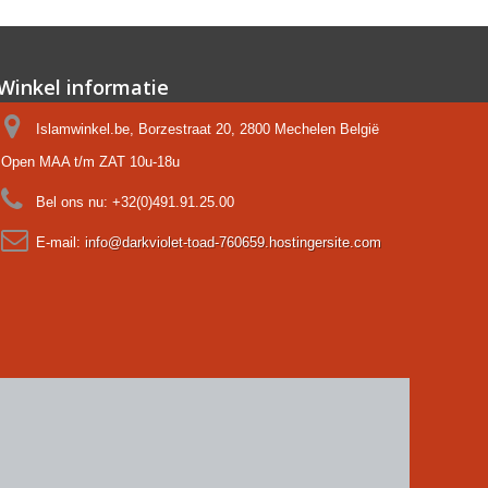
Winkel informatie
Islamwinkel.be, Borzestraat 20, 2800 Mechelen België
Open MAA t/m ZAT 10u-18u
Bel ons nu:
+32(0)491.91.25.00
E-mail:
info@darkviolet-toad-760659.hostingersite.com