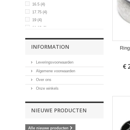
16.5
(4)
17.75
(4)
19
(4)
20.25
(5)
21.5
(5)
22.75
(5)
INFORMATION
Ring
25
(5)
27.5
(5)
Leveringsvoorwaarden
€ 
28.75
(5)
Algemene voorwaarden
Over ons
Onze winkels
NIEUWE PRODUCTEN
Alle nieuwe producten