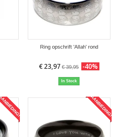
Ring opschrift 'Allah' rond
€ 23,97
-40%
€ 39,95
In Stock
AANBIEDING!
AANBIEDING!