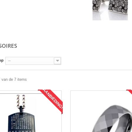
SOIRES
op
--
7 van de 7 items
AANBIEDING!