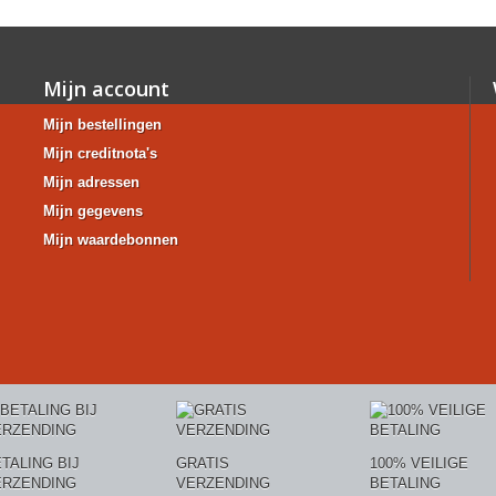
Mijn account
Mijn bestellingen
Mijn creditnota's
Mijn adressen
Mijn gegevens
Mijn waardebonnen
TALING BIJ
GRATIS
100% VEILIGE
ERZENDING
VERZENDING
BETALING