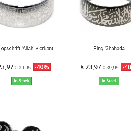
 opschrift 'Allah' vierkant
Ring 'Shahada'
23,97
-40%
€ 23,97
-4
€ 39,95
€ 39,95
In Stock
In Stock