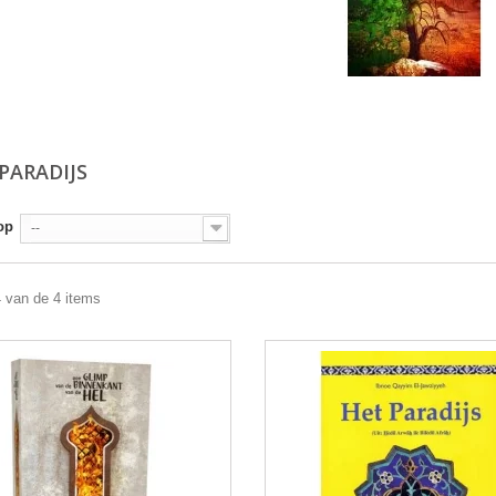
 PARADIJS
op
--
4 van de 4 items