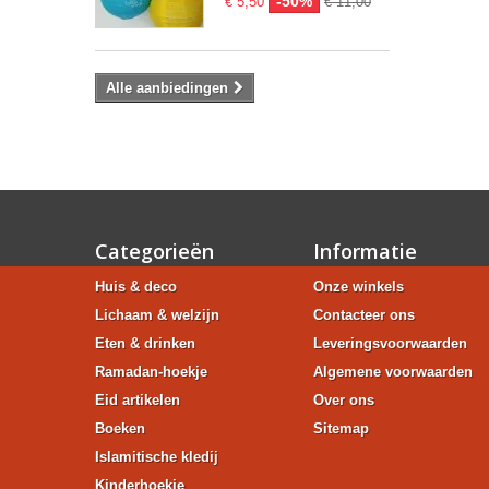
-50%
€ 5,50
€ 11,00
Alle aanbiedingen
Categorieën
Informatie
Huis & deco
Onze winkels
Lichaam & welzijn
Contacteer ons
Eten & drinken
Leveringsvoorwaarden
Ramadan-hoekje
Algemene voorwaarden
Eid artikelen
Over ons
Boeken
Sitemap
Islamitische kledij
Kinderhoekje