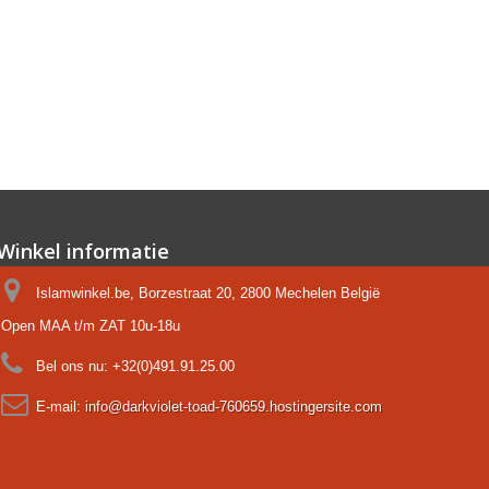
Winkel informatie
Islamwinkel.be, Borzestraat 20, 2800 Mechelen België
Open MAA t/m ZAT 10u-18u
Bel ons nu:
+32(0)491.91.25.00
E-mail:
info@darkviolet-toad-760659.hostingersite.com