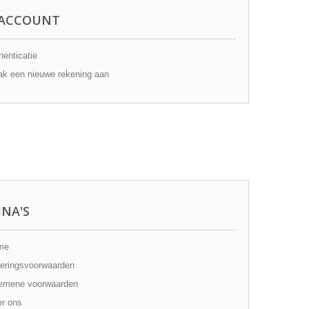
ACCOUNT
enticatie
k een nieuwe rekening aan
INA'S
me
eringsvoorwaarden
emene voorwaarden
r ons