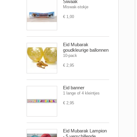
Siwaak
Miswak-stokje
€ 1,00
Eid Mubarak
goudkleurige ballonnen
10-pack
€ 2,95
Eid banner
1 lange of 4 kleintjes
€ 2,95
Eid Mubarak Lampion
- 5 verschillende