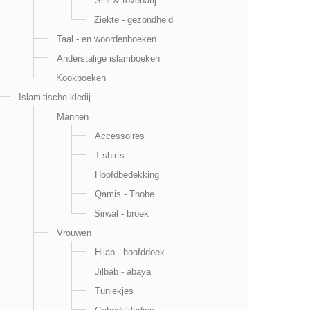
Sihr & tovenarij
Ziekte - gezondheid
Taal - en woordenboeken
Anderstalige islamboeken
Kookboeken
Islamitische kledij
Mannen
Accessoires
T-shirts
Hoofdbedekking
Qamis - Thobe
Sirwal - broek
Vrouwen
Hijab - hoofddoek
Jilbab - abaya
Tuniekjes