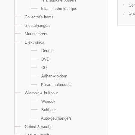
Islamitische posters
Con
Islamitische kaartjes
Onz
Collector's items
Sleutelhangers
Muurstickers
Elektronica
Deurbel
DVD
CD
Adhan-klokken
Koran multimedia
Wierook & bukhour
Wierook
Bukhour
Auto-geurhangers
Gebed & wudhu