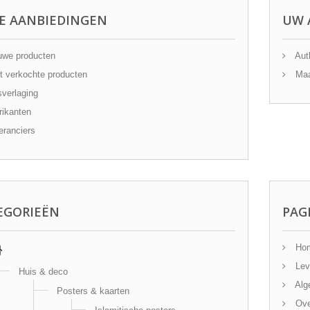
E AANBIEDINGEN
UW 
we producten
Auth
 verkochte producten
Maa
sverlaging
ikanten
ranciers
EGORIEËN
PAG
Ho
Lev
Huis & deco
Alg
Posters & kaarten
Ove