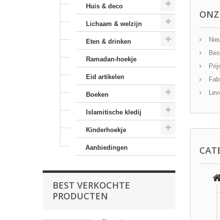
Huis & deco
ONZ
Lichaam & welzijn
Nieu
Eten & drinken
Best
Ramadan-hoekje
Prij
Eid artikelen
Fabr
Leve
Boeken
Islamitische kledij
Kinderhoekje
Aanbiedingen
CAT
BEST VERKOCHTE
PRODUCTEN