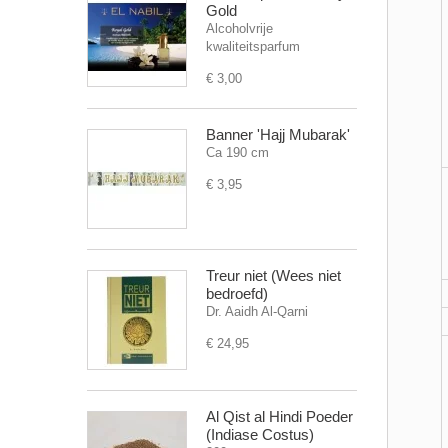
Gold
Alcoholvrije
kwaliteitsparfum
€ 3,00
Banner 'Hajj Mubarak'
Ca 190 cm
€ 3,95
Treur niet (Wees niet
bedroefd)
Dr. Aaidh Al-Qarni
€ 24,95
Al Qist al Hindi Poeder
(Indiase Costus)