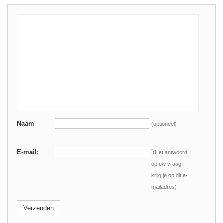
Naam
(optioneel)
E-mail:
*
(Het antwoord
op uw vraag
krijg je op dit e-
mailadres)
Verzenden