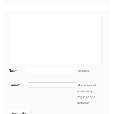
Naam
(optioneel)
E-mail:
*
(Het antwoord
op uw vraag
krijg je op dit e-
mailadres)
Verzenden