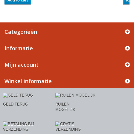
Add to cart
Add 
Categorieën
Informatie
Mijn account
Winkel informatie
GELD TERUG
RUILEN
MOGELIJK