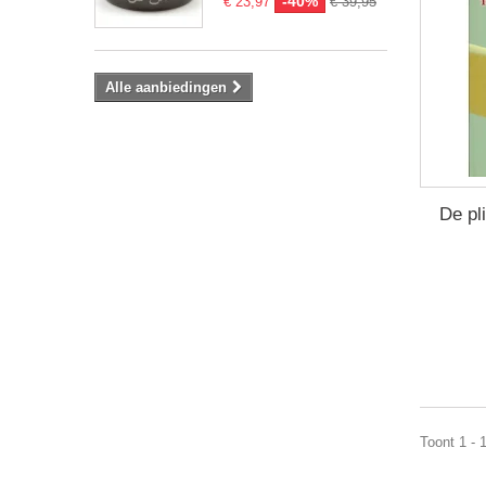
-40%
€ 23,97
€ 39,95
Alle aanbiedingen
De pl
Toont 1 - 