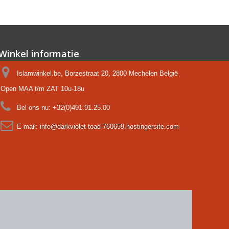
Winkel informatie
Islamwinkel.be, Borzestraat 20, 2800 Mechelen België
Open MAA t/m ZAT 10u-18u
Bel ons nu:
+32(0)491.91.25.00
E-mail:
info@darkviolet-toad-760659.hostingersite.com