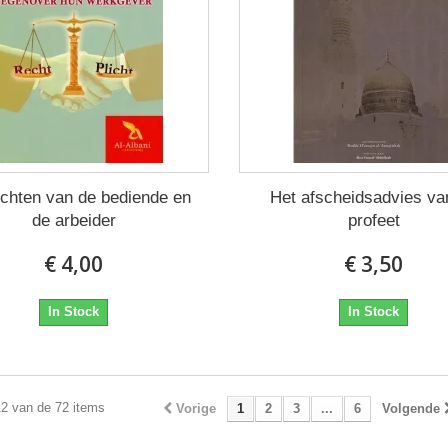
ichten van de bediende en
Het afscheidsadvies va
de arbeider
profeet
€ 4,00
€ 3,50
In Stock
In Stock
12 van de 72 items
Vorige
1
2
3
...
6
Volgende