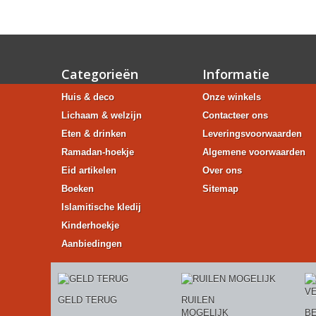
Categorieën
Informatie
Huis & deco
Onze winkels
Lichaam & welzijn
Contacteer ons
Eten & drinken
Leveringsvoorwaarden
Ramadan-hoekje
Algemene voorwaarden
Eid artikelen
Over ons
Boeken
Sitemap
Islamitische kledij
Kinderhoekje
Aanbiedingen
GELD TERUG
RUILEN
MOGELIJK
BE