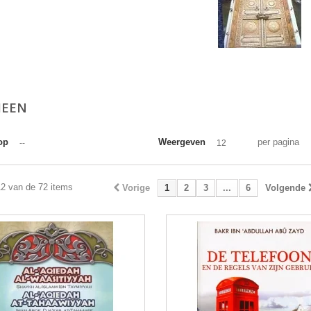
MEEN
op
Weergeven
per pagina
--
12
12 van de 72 items
Vorige
1
2
3
...
6
Volgende