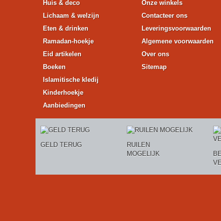
Huis & deco
Onze winkels
Lichaam & welzijn
Contacteer ons
Eten & drinken
Leveringsvoorwaarden
Ramadan-hoekje
Algemene voorwaarden
Eid artikelen
Over ons
Boeken
Sitemap
Islamitische kledij
Kinderhoekje
Aanbiedingen
GELD TERUG
RUILEN
MOGELIJK
BE
V